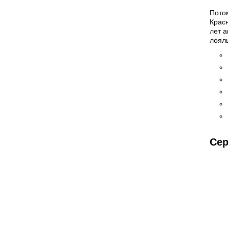
Пото
Крас
лет а
лояль
Се