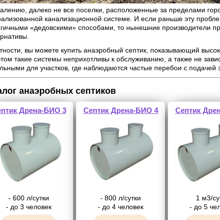
жалению, далеко не все поселки, расположенные за пределами гор
рализованной канализационной системе. И если раньше эту пробл
огичными «дедовскими» способами, то нынешние производители п
ернативы.
стности, вы можете купить анаэробный септик, показывающий высок
том такие системы неприхотливы к обслуживанию, а также не завися
льными для участков, где наблюдаются частые перебои с подачей 
алог анаэробных септиков
птик Дрена-БИО 3
Септик Дрена-БИО 4
Септик Дре
- 600 л/сутки
- 800 л/сутки
1 м3/су
- до 3 человек
- до 4 человек
- до 5 че