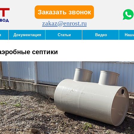
Заказать звонок
zakaz@enrost.ru
я
Документация
Статьи
Видео
Наш
аэробные септики