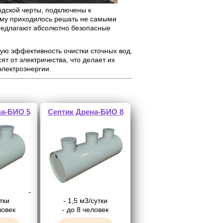
одской черты, подключены к
ему приходилось решать не самыми
редлагают абсолютно безопасные
ую эффективность очистки сточных вод.
т от электричества, что делает их
электроэнергии.
на-БИО 5
Септик Дрена-БИО 8
-
тки
- 1,5 м3/сутки
ловек
- до 8 человек