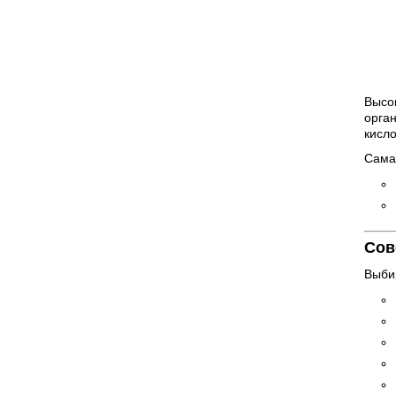
Высо
орган
кисло
Сама
Сов
Выби