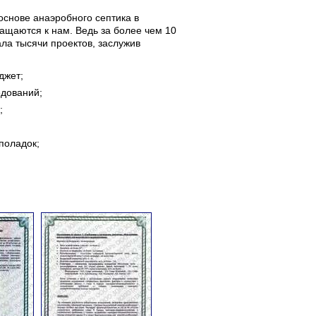
основе анаэробного септика в
ащаются к нам. Ведь за более чем 10
ла тысячи проектов, заслужив
джет;
едований;
;
поладок;