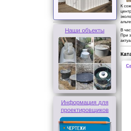
К со
цент
экол
альт
Наши объекты
В ча
При э
актуа
Кат
Се
Информация
для
проектировщиков