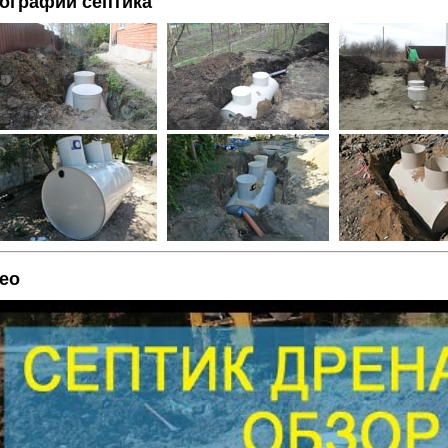
ографии септика
ео