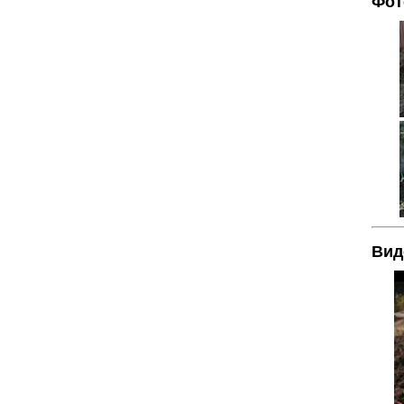
Фот
Вид