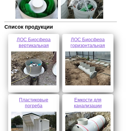
Список продукции
ЛОС Биосфера
ЛОС Биосфера
вертикальная
горизонтальная
Пластиковые
Емкости для
погреба
канализации