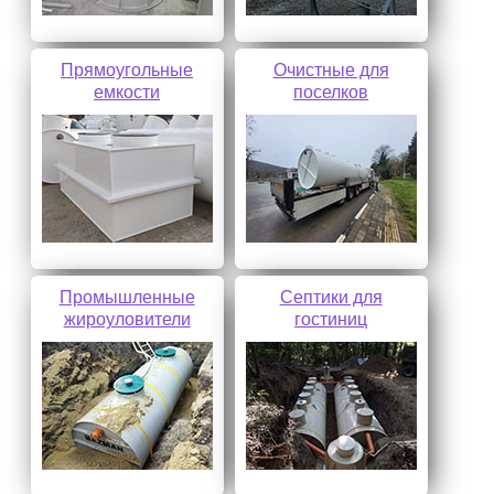
Прямоугольные
Очистные для
емкости
поселков
Промышленные
Септики для
жироуловители
гостиниц