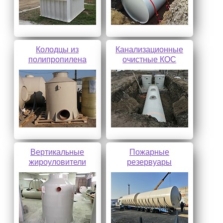
Колодцы из
Канализационные
полипропилена
очистные КОС
Вертикальные
Пожарные
жироуловители
резервуары