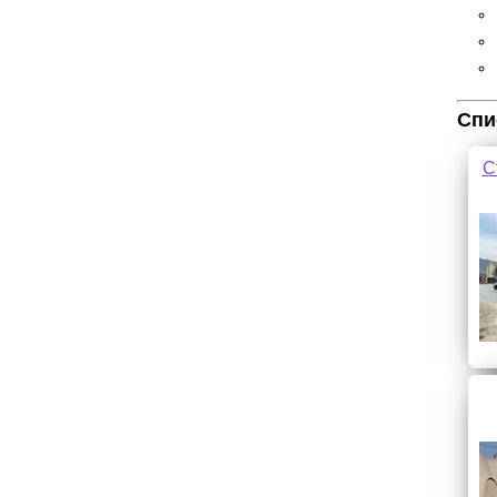
Спи
С