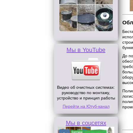
Обл
Бест
испо
стро
бунк
Мы в YouTube
До по
обес
треб
боль
обор
высо
Видео об очистных системах:
Поли
руководство по монтажу,
логи
устройство и принцип работы
поли
Перейти на Ютуб-канал
пром
Мы в соцсетях