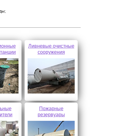
ды;
ионные
Ливневые очистные
станции
сооружения
льные
Пожарные
ители
резервуары