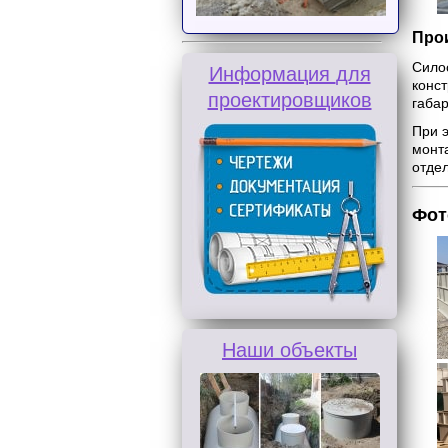
Про
Сило
Информация
для
конс
проектировщиков
габа
При 
монта
отде
Фот
Наши объекты