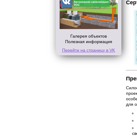
Сер
Галерея объектов
Полезная информация
Перейти на страницу в VK
Пре
Силос
прое
особ
для 
св