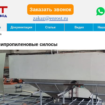
Заказать звонок
zakaz@enrost.ru
я
Документация
Статьи
Видео
Наш
на
липропиленовые силосы