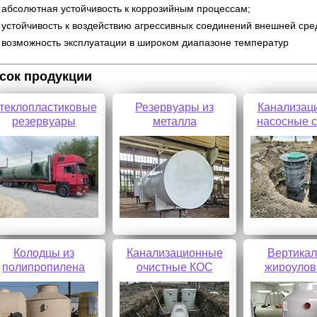
абсолютная устойчивость к коррозийным процессам;
устойчивость к воздействию агрессивных соединений внешней сре
возможность эксплуатации в широком диапазоне температур
сок продукции
теклопластиковые
Резервуары из
Канализац
резервуары
металла
насосные 
Колодцы из
Канализационные
Вертика
полипропилена
очистные КОС
жироулов