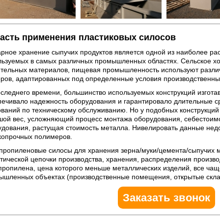
асть применения пластиковых силосов
арное хранение сыпучих продуктов является одной из наиболее ра
льзуемых в самых различных промышленных областях. Сельское хо
ительных материалов, пищевая промышленность используют различ
еров, адаптированных под определенные условия производственны
следнего времени, большинство используемых конструкций изготав
печивало надежность оборудования и гарантировало длительные с
ований по техническому обслуживанию. Но у подобных конструкций 
шой вес, усложняющий процесс монтажа оборудования, себестоимо
удования, растущая стоимость металла. Нивелировать данные нед
копрочных полимеров.
пропиленовые силосы для хранения зерна/муки/цемента/сыпучих м
стической цепочки производства, хранения, распределения произв
пропилена, цена которого меньше металлических изделий, все чащ
ышленных объектах (производственные помещения, открытые скла
Заказать звонок