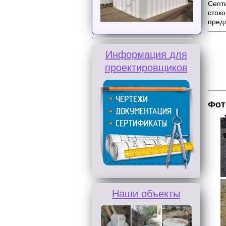
Септ
стоко
пред
Информация
для
проектировщиков
Фот
Наши объекты