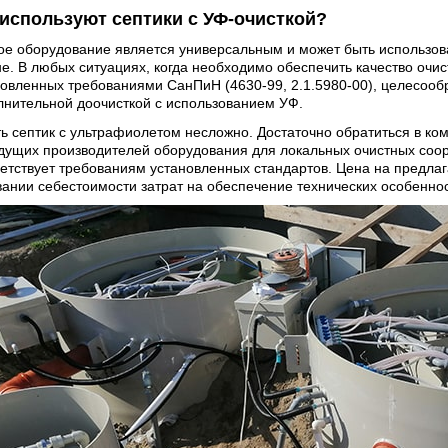
 используют септики с УФ-очисткой?
ое оборудование является универсальным и может быть использо
е. В любых ситуациях, когда необходимо обеспечить качество очис
овленных требованиями СанПиН (4630-99, 2.1.5980-00), целесообр
лнительной доочисткой с использованием УФ.
ь септик с ультрафиолетом несложно. Достаточно обратиться в ко
едущих производителей оборудования для локальных очистных соо
ветствует требованиям установленных стандартов. Цена на предла
вании себестоимости затрат на обеспечение технических особенно