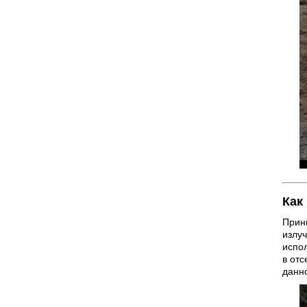
Как
Прин
излу
испо
в отс
данн