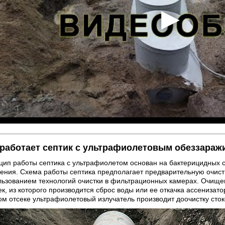
 работает септик с ультрафиолетовым обеззара
цип работы септика с ультрафиолетом основан на бактерицидных 
чения. Схема работы септика предполагает предварительную очист
льзованием технологий очистки в фильтрационных камерах. Очище
ек, из которого производится сброс воды или ее откачка ассенизат
ом отсеке ультрафиолетовый излучатель производит доочистку сто