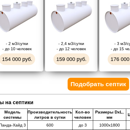
- 2 м3/сутки
- 2,4 м3/сутки
- 3 м3/с
- до 10 человек
- до 12 человек
- до 15 ч
154 000 руб.
159 000 руб.
176 000
Подобрать септик
ы на септики
Модель
Производительность
Кол-во
Размеры DхL,
Ц
системы
литров в сутки
человек
мм
Панда-Хайд 3
600
до 3
1000х1800