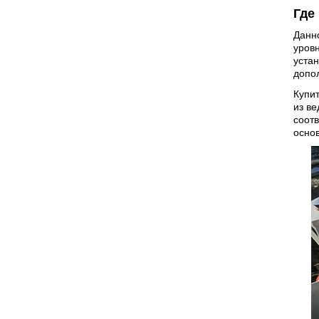
Где
Данн
уровн
устан
допо
Купит
из в
соот
осно