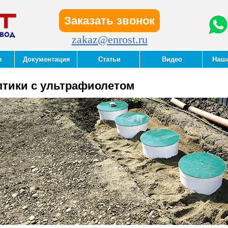
Заказать звонок
zakaz@enrost.ru
я
Документация
Статьи
Видео
Наш
птики с ультрафиолетом