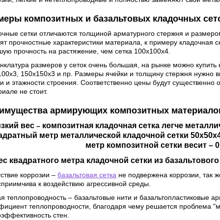
меры композитных и базальтовых кладочных сет
очные сетки отличаются толщиной арматурного стержня и размером 
сят прочностные характеристики материала, к примеру кладочная с
шую прочность на растяжение, чем сетка 100х100х4.
клатура размеров у сеток очень большая, на рынке можно купить 
100х3, 150х150х3 и пр. Размеры ячейки и толщину стержня нужно 
и и этажности строения. Соответственно цены будут существенно о
иале не стоит.
имущества армирующих композитных материало
зкий вес
композитная кладочная сетка легче металлич
–
адратный метр металлической кладочной сетки 50х50х4 
метр композитной сетки весит – 0,
ес квадратного метра кладочной сетки из базальтового р
тствие коррозии –
базальтовая сетка
не подвержена коррозии, так ж
сприимчива к воздействию агрессивной среды.
ая теплопроводность – базальтовые нити и базальтопластиковые а
фициент теплопроводности, благодаря чему решается проблема "мо
оэффективность стен.