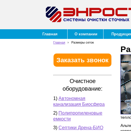
Главная
О компании
Продукци
Главная
›
Размеры сеток
Ра
Заказать звонок
Очистное
оборудование:
1)
Автономная
канализация Биосфера
2)
Полипропиленовые
тепло
емкости
Альт
3)
Септики Дрена-БИО
корр