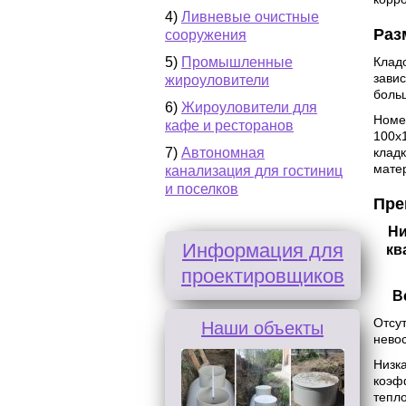
4)
Ливневые очистные
Раз
сооружения
5)
Промышленные
Клад
зави
жироуловители
боль
6)
Жироуловители для
Номен
кафе и ресторанов
100х
7)
Автономная
кладк
матер
канализация для гостиниц
и поселков
Пре
Ни
Информация для
кв
проектировщиков
В
Отсу
Наши объекты
нево
Низк
коэф
тепл