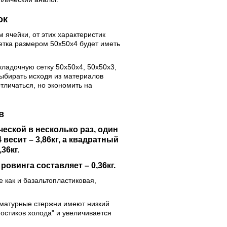
ок
ячейки, от этих характеристик
етка размером 50х50х4 будет иметь
кладочную сетку 50х50х4, 50х50х3,
выбирать исходя из материалов
тличаться, но экономить на
в
еской в несколько раз, один
весит – 3,86кг, а квадратный
36кг.
овинга составляет – 0,36кг.
е как и базальтопластиковая,
рматурные стержни имеют низкий
стиков холода" и увеличивается