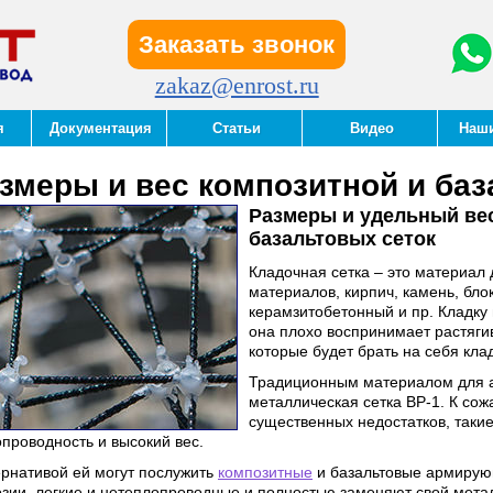
Заказать звонок
zakaz@enrost.ru
я
Документация
Статьи
Видео
Наш
змеры и вес композитной и баз
Размеры и удельный ве
базальтовых сеток
Кладочная сетка – это материал
материалов, кирпич, камень, бло
керамзитобетонный и пр. Кладку
она плохо воспринимает растяги
которые будет брать на себя кла
Традиционным материалом для а
металлическая сетка ВР-1. К со
существенных недостатков, такие
проводность и высокий вес.
ернативой ей могут послужить
композитные
и базальтовые армирую
озии, легкие и нетеплопроводные и полностью заменяют свой метал