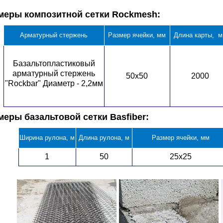
меры композитной сетки Rockmesh:
Арматурный стержень
Размер ячейки, мм
Длина карты, 
Базальтопластиковый
арматурный стержень
50х50
2000
"Rockbar" Диаметр - 2,2мм
меры базальтовой сетки Basfiber:
Ширина рулона, м
Длина рулона, м
Размер ячейки, мм
1
50
25х25