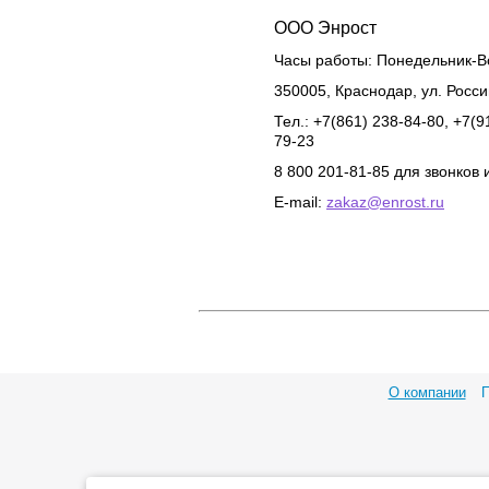
ООО Энрост
Часы работы:
Понедельник-Во
350005
,
Краснодар
,
ул. Росс
Тел.: +7(861) 238-84-80, +7(9
79-23
8 800 201-81-85 для звонков 
E-mail:
zakaz@enrost.ru
О компании
П