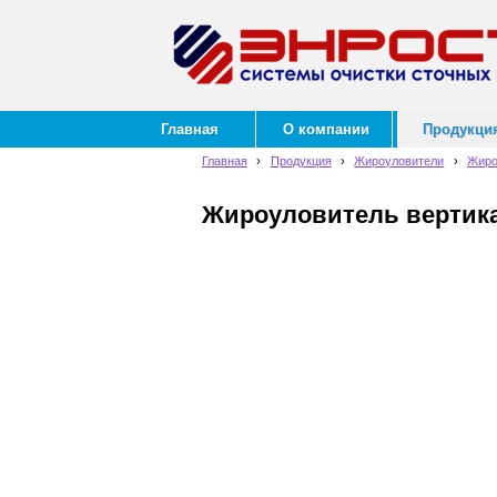
Главная
О компании
Продукци
Главная
›
Продукция
›
Жироуловители
›
Жиро
Жироуловитель вертика