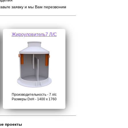
изделия
тавьте заявку и мы Вам перезвоним
Жироуловитель7 Л/С
Производительность - 7 л/с
Размеры DхH - 1400 х 1760
ые проекты