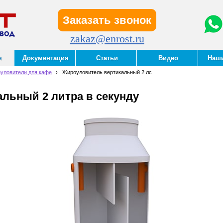
Заказать звонок
zakaz@enrost.ru
я
Документация
Статьи
Видео
Наш
уловители для кафе
›
Жироуловитель вертикальный 2 лс
льный 2 литра в секунду