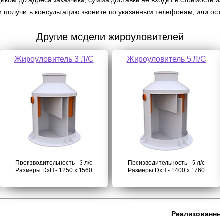
ком до адреса заказчика, сумма доставки не входит в стоимость 
и получить консультацию звоните по указанным телефонам, или ос
Другие модели жироуловителей
Жироуловитель 3 Л/С
Жироуловитель 5 Л/С
Производительность - 3 л/с
Производительность - 5 л/с
Размеры DхH - 1250 х 1560
Размеры DхH - 1400 х 1760
Реализованн