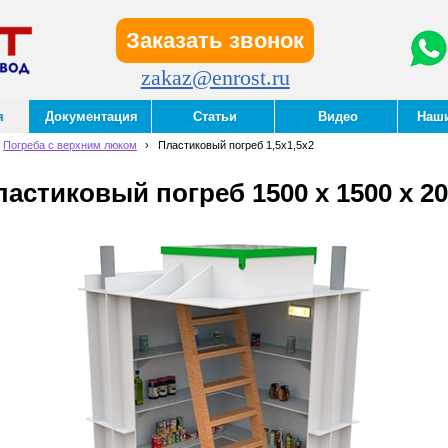
Заказать звонок
zakaz@enrost.ru
я
Документация
Статьи
Видео
Наш
Погреба с верхним люком
›
Пластиковый погреб 1,5х1,5х2
астиковый погреб 1500 х 1500 х 2