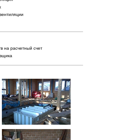
к
 вентиляции
в на расчетный счет
авщика