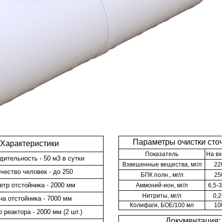
Параметры очистки сто
Характеристики
Показатель
На в
дительность - 50 м3 в сутки
Взвешенные вещества, мг/л
22
чество человек - до 250
БПК полн., мг/л
25
тр отстойника - 2000 мм
Аммоний-ион, мг/л
6,5-3
Нитриты, мг/л
0,2
а отстойника - 7000 мм
Колифаги, БОЕ/100 мл
10
 реактора - 2000 мм (2 шт.)
Документация: