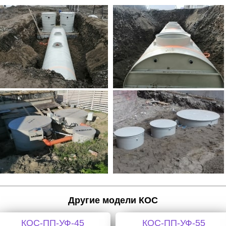
Другие модели КОС
КОС-ПП-УФ-45
КОС-ПП-УФ-55