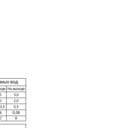
чных вод
ходе
На выходе
0
3,0
0
2,0
3,5
0,5
6
0,08
0
8