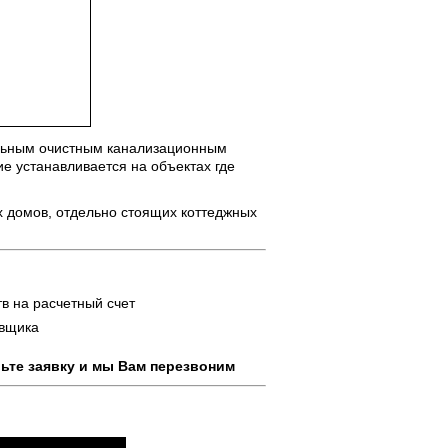
альным очистным канализационным
е устанавливается на объектах где
х домов, отдельно стоящих коттеджных
в на расчетный счет
авщика
ьте заявку и мы Вам перезвоним