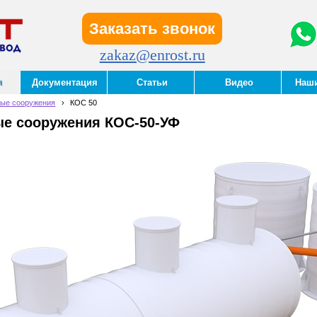
Заказать звонок
zakaz@enrost.ru
я
Документация
Статьи
Видео
Наш
ные сооружения
›
КОС 50
е сооружения КОС-50-УФ