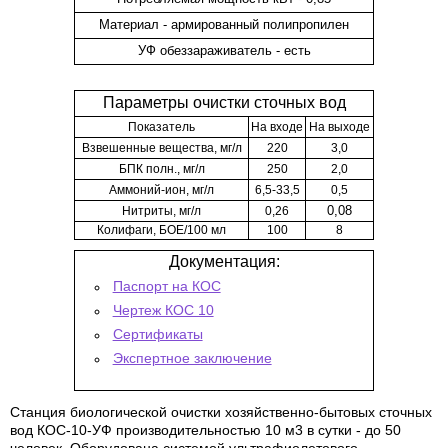
Материал - армированный полипропилен
УФ обеззараживатель - есть
Параметры очистки сточных вод
Показатель
На входе
На выходе
Взвешенные вещества, мг/л
220
3,0
БПК полн., мг/л
250
2,0
Аммоний-ион, мг/л
6,5-33,5
0,5
Нитриты, мг/л
0,26
0,08
Колифаги, БОЕ/100 мл
100
8
Документация:
Паспорт на КОС
Чертеж КОС 10
Сертификаты
Экспертное заключение
Станция биологической очистки хозяйственно-бытовых сточных
вод КОС-10-УФ производительностью 10 м3 в сутки - до 50
человек. Оборудована системой ультрафиолетового