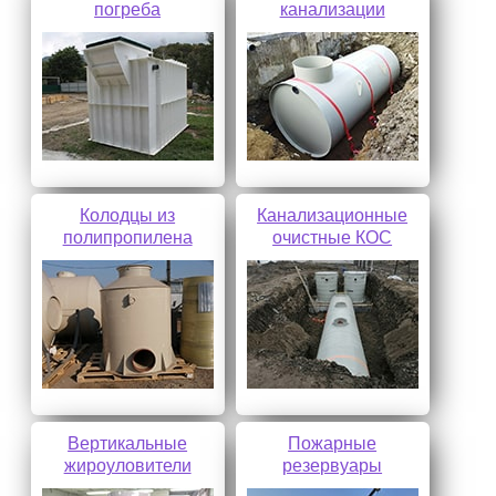
погреба
канализации
Колодцы из
Канализационные
полипропилена
очистные КОС
Вертикальные
Пожарные
жироуловители
резервуары